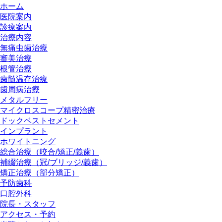
ホーム
医院案内
診療案内
治療内容
無痛虫歯治療
審美治療
根管治療
歯髄温存治療
歯周病治療
メタルフリー
マイクロスコープ精密治療
ドックベストセメント
インプラント
ホワイトニング
総合治療（咬合/矯正/義歯）
補綴治療（冠/ブリッジ/義歯）
矯正治療（部分矯正）
予防歯科
口腔外科
院長・スタッフ
アクセス・予約