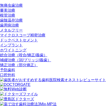
無痛虫歯治療
審美治療
根管治療
歯髄温存治療
歯周病治療
メタルフリー
マイクロスコープ精密治療
ドックベストセメント
インプラント
ホワイトニング
総合治療（咬合/矯正/義歯）
補綴治療（冠/ブリッジ/義歯）
矯正治療（部分矯正）
予防歯科
口腔外科