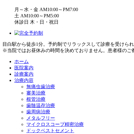
月～水・金 AM10:00～PM7:00
土 AM10:00～PM5:00
休診日 木・日・祝日
目白駅から徒歩1分。予約制でリラックスして診療を受けら
※当院ではお昼休みの時間を決めておりません。患者様のご
ホーム
医院案内
診療案内
治療内容
無痛虫歯治療
審美治療
根管治療
歯髄温存治療
歯周病治療
メタルフリー
マイクロスコープ精密治療
ドックベストセメント