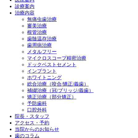
診療案内
治療内容
無痛虫歯治療
審美治療
根管治療
歯髄温存治療
歯周病治療
メタルフリー
マイクロスコープ精密治療
ドックベストセメント
インプラント
ホワイトニング
総合治療（咬合/矯正/義歯）
補綴治療（冠/ブリッジ/義歯）
矯正治療（部分矯正）
予防歯科
口腔外科
院長・スタッフ
アクセス・予約
当院からのお知らせ
歯のコラム