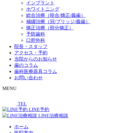
インプラント
ホワイトニング
総合治療（咬合/矯正/義歯）
補綴治療（冠/ブリッジ/義歯）
矯正治療（部分矯正）
予防歯科
口腔外科
院長・スタッフ
アクセス・予約
当院からのお知らせ
歯のコラム
歯科医療器具コラム
お問い合わせ
MENU
TEL
LINE予約
LINE治療相談
ホーム
医院案内