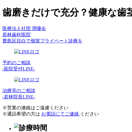
歯磨きだけで充分？健康な歯
医療法人社団 潤優会
若林歯科医院
豊島区目白で個室プライベート診療を
予約のご相談
-医院受付LINE-
治療等のご相談
-若林院長LINE-
※営業の連絡はご遠慮ください
※通話希望の方は
お電話にてご連絡
ください