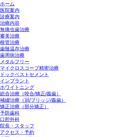
ホーム
医院案内
診療案内
治療内容
無痛虫歯治療
審美治療
根管治療
歯髄温存治療
歯周病治療
メタルフリー
マイクロスコープ精密治療
ドックベストセメント
インプラント
ホワイトニング
総合治療（咬合/矯正/義歯）
補綴治療（冠/ブリッジ/義歯）
矯正治療（部分矯正）
予防歯科
口腔外科
院長・スタッフ
アクセス・予約