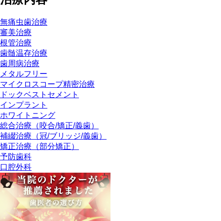
無痛虫歯治療
審美治療
根管治療
歯髄温存治療
歯周病治療
メタルフリー
マイクロスコープ精密治療
ドックベストセメント
インプラント
ホワイトニング
総合治療（咬合/矯正/義歯）
補綴治療（冠/ブリッジ/義歯）
矯正治療（部分矯正）
予防歯科
口腔外科