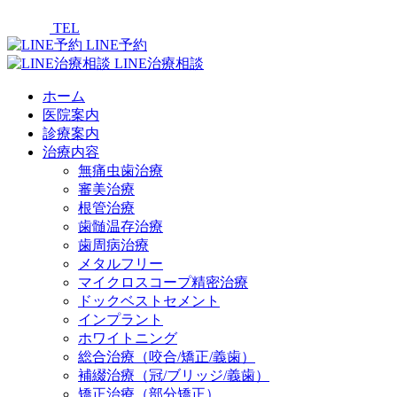
TEL
LINE予約
LINE治療相談
ホーム
医院案内
診療案内
治療内容
無痛虫歯治療
審美治療
根管治療
歯髄温存治療
歯周病治療
メタルフリー
マイクロスコープ精密治療
ドックベストセメント
インプラント
ホワイトニング
総合治療（咬合/矯正/義歯）
補綴治療（冠/ブリッジ/義歯）
矯正治療（部分矯正）