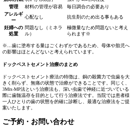
管理
材料の管理が容易
毎日調合の必要あり
アレルギ
心配なし
抗生剤のため出る事もある
ー
妊婦への
問題なし（ミネラ
極微量なため問題ないと考え
処置
ル）
られます※
※…歯に塗布する量はごくわずかであるため、母体や胎児へ
の影響はほとんどないと考えられています。
ドックベストセメント治療のまとめ
ドックベストセメント療法の特徴は、銅の殺菌力で虫歯を大
きく削らず、無痛の状態で治療ができることです。同じく、
3Mix-MP法という治療法も、深い虫歯で神経に近づいている
際に歯髄温存を目的として行う治療法です。当院では患者様
一人ひとりの歯の状態を的確に診断し、最適な治療法をご提
案いたします。
ご予約・お問い合わせ