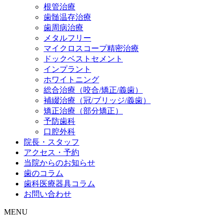
根管治療
歯髄温存治療
歯周病治療
メタルフリー
マイクロスコープ精密治療
ドックベストセメント
インプラント
ホワイトニング
総合治療（咬合/矯正/義歯）
補綴治療（冠/ブリッジ/義歯）
矯正治療（部分矯正）
予防歯科
口腔外科
院長・スタッフ
アクセス・予約
当院からのお知らせ
歯のコラム
歯科医療器具コラム
お問い合わせ
MENU