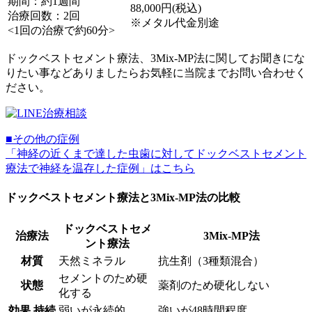
期間：約1週間
88,000円(税込)
治療回数：2回
※メタル代金別途
<1回の治療で約60分>
ドックベストセメント療法、3Mix-MP法に関してお聞きにな
りたい事などありましたらお気軽に当院までお問い合わせく
ださい。
■その他の症例
「神経の近くまで達した虫歯に対してドックベストセメント
療法で神経を温存した症例」はこちら
ドックベストセメント療法と3Mix-MP法の比較
ドックベストセメ
治療法
3Mix-MP法
ント療法
材質
天然ミネラル
抗生剤（3種類混合）
セメントのため硬
状態
薬剤のため硬化しない
化する
効果,持続
弱いが永続的
強いが48時間程度