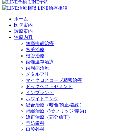
LINE予約
LINE治療相談
ホーム
医院案内
診療案内
治療内容
無痛虫歯治療
審美治療
根管治療
歯髄温存治療
歯周病治療
メタルフリー
マイクロスコープ精密治療
ドックベストセメント
インプラント
ホワイトニング
総合治療（咬合/矯正/義歯）
補綴治療（冠/ブリッジ/義歯）
矯正治療（部分矯正）
予防歯科
口腔外科