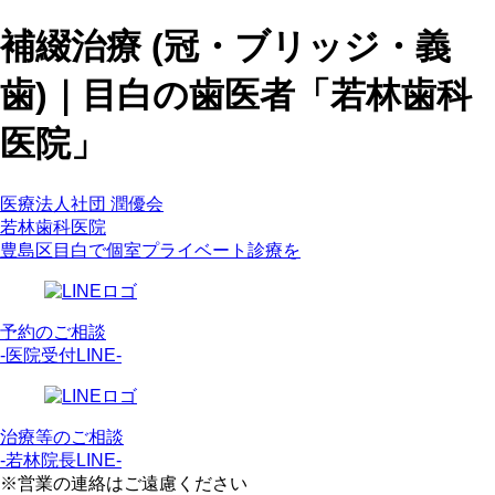
補綴治療 (冠・ブリッジ・義
歯)｜目白の歯医者「若林歯科
医院」
医療法人社団 潤優会
若林歯科医院
豊島区目白で個室プライベート診療を
予約のご相談
-医院受付LINE-
治療等のご相談
-若林院長LINE-
※営業の連絡はご遠慮ください