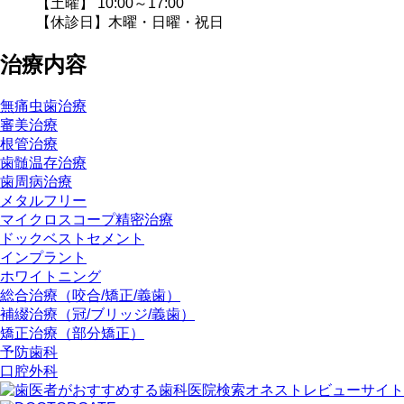
【土曜】 10:00～17:00
【休診日】木曜・日曜・祝日
治療内容
無痛虫歯治療
審美治療
根管治療
歯髄温存治療
歯周病治療
メタルフリー
マイクロスコープ精密治療
ドックベストセメント
インプラント
ホワイトニング
総合治療（咬合/矯正/義歯）
補綴治療（冠/ブリッジ/義歯）
矯正治療（部分矯正）
予防歯科
口腔外科