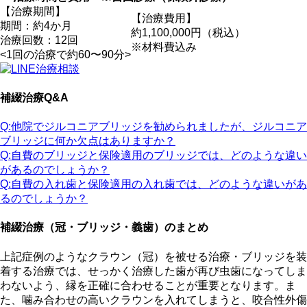
【治療期間】
【治療費用】
期間：約4か月
約1,100,000円（税込）
治療回数：12回
※材料費込み
<1回の治療で約60〜90分>
補綴治療Q&A
Q:他院でジルコニアブリッジを勧められましたが、ジルコニア
ブリッジに何か欠点はありますか？
Q:自費のブリッジと保険適用のブリッジでは、どのような違い
があるのでしょうか？
Q:自費の入れ歯と保険適用の入れ歯では、どのような違いがあ
るのでしょうか？
補綴治療（冠・ブリッジ・義歯）のまとめ
上記症例のようなクラウン（冠）を被せる治療・ブリッジを装
着する治療では、せっかく治療した歯が再び虫歯になってしま
わないよう、縁を正確に合わせることが重要となります。ま
た、噛み合わせの高いクラウンを入れてしまうと、咬合性外傷