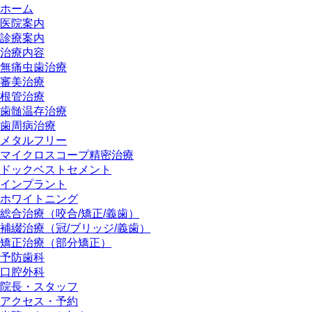
ホーム
医院案内
診療案内
治療内容
無痛虫歯治療
審美治療
根管治療
歯髄温存治療
歯周病治療
メタルフリー
マイクロスコープ精密治療
ドックベストセメント
インプラント
ホワイトニング
総合治療（咬合/矯正/義歯）
補綴治療（冠/ブリッジ/義歯）
矯正治療（部分矯正）
予防歯科
口腔外科
院長・スタッフ
アクセス・予約