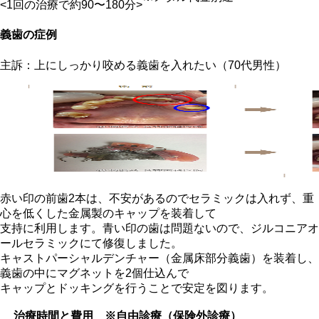
<1回の治療で約90〜180分>
義歯の症例
主訴：上にしっかり咬める義歯を入れたい（70代男性）
赤い印の前歯2本は、不安があるのでセラミックは入れず、重
心を低くした金属製のキャップを装着して
支持に利用します。青い印の歯は問題ないので、ジルコニアオ
ールセラミックにて修復しました。
キャストパーシャルデンチャー（金属床部分義歯）を装着し、
義歯の中にマグネットを2個仕込んで
キャップとドッキングを行うことで安定を図ります。
治療時間と費用 ※自由診療（保険外診療）