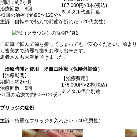
期間：約2か月
187,000円×3本(税込)
治療回数：8回
※メタル代金別途
<1回の治療で約90〜120分>
主訴：自転車で転んで前歯が折れた（20代女性）
自転車で転んで歯を折ってしまってもご安心ください。前より
も審美的で綺麗な歯をお作り出来ます。
患者さんも大満足頂きました。
治療時間と費用 ※自由診療（保険外診療）
【治療期間】
【治療費用】
期間：約2か月
176,000円×2本(税込)
治療回数：6回
※メタル代金別途
<1回の治療で約90〜120分>
ブリッジの症例
主訴：綺麗なブリッジを入れたい（40代男性）