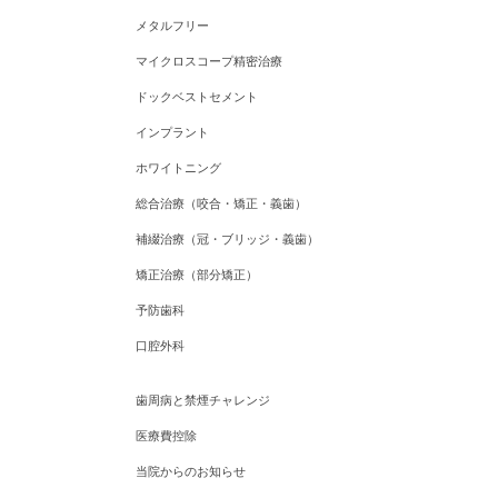
メタルフリー
マイクロスコープ精密治療
ドックベストセメント
インプラント
ホワイトニング
総合治療（咬合・矯正・義歯）
補綴治療（冠・ブリッジ・義歯）
矯正治療（部分矯正）
予防歯科
口腔外科
歯周病と禁煙チャレンジ
医療費控除
当院からのお知らせ