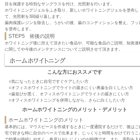
目を保護する特別なサングラスを付け、光照射を行います。
ホワイトニングジェルをふき取り、新しいホワイトニングジェルを塗布し
て、光照射を3回繰り返します。
歯肉保護レジンを除去し、うがいの後、歯のコンディションを整え、フッ
を塗布します。
STEP5 術後の説明
ホワイトニング後に控えて頂きたい食品や、可能な食品のご説明、知覚過
に関してや今後のメンテナンスについてご説明させて頂きます。
ホームホワイトニング
こんな方におススメです
○気になったときに自宅ですぐケアしたい方
○オフィスホワイトニングでライトの届きにくい奥歯を白くしたい方
○歯並びが悪く、オフィスホワイトニングでライトの届きにくい方
○オフィスホワイトニングを併用しながら、さらに白くしたい方
ホームホワイトニングのメリット・デメリット
ホームホワイトニングのメリット
基本的には、マウスピースを作成するときに一度通院するだけで、後はご
宅で好きな時に自分のペースで出来ます。じっくりと時間をかけて行うこ
で効果が持続しやすく、色戻りがしにくいのが特徴です。また、薬剤を入