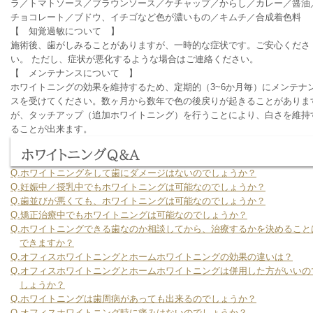
ラ／トマトソース／ブラウンソース／ケチャップ／からし／カレー／醤油
チョコレート／ブドウ、イチゴなど色が濃いもの／キムチ／合成着色料
【 知覚過敏について 】
施術後、歯がしみることがありますが、一時的な症状です。ご安心くださ
い。 ただし、症状が悪化するような場合はご連絡ください。
【 メンテナンスについて 】
ホワイトニングの効果を維持するため、定期的（3~6か月毎）にメンテナ
スを受けてください。数ヶ月から数年で色の後戻りが起きることがありま
が、タッチアップ（追加ホワイトニング）を行うことにより、白さを維持
ることが出来ます。
ホワイトニングQ&A
Q.ホワイトニングをして歯にダメージはないのでしょうか？
Q.妊娠中／授乳中でもホワイトニングは可能なのでしょうか？
Q.歯並びが悪くても、ホワイトニングは可能なのでしょうか？
Q.矯正治療中でもホワイトニングは可能なのでしょうか？
Q.ホワイトニングできる歯なのか相談してから、治療するかを決めること
できますか？
Q.オフィスホワイトニングとホームホワイトニングの効果の違いは？
Q.オフィスホワイトニングとホームホワイトニングは併用した方がいいの
しょうか？
Q.ホワイトニングは歯周病があっても出来るのでしょうか？
Q.オフィスホワイトニング時に痛みはないのでしょうか？