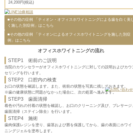
24,200円(税込)
■その他の症例 「ティオン・オフィスホワイトニングによる歯を白く美
く施した別症例」はこちら
■その他の症例 「ティオンによるオフィスホワイトニングを施した別症
例」はこちら
オフィスホワイトニングの流れ
STEP1 術前のご説明
当院のカウンセラーがオフィスホワイトニングに対しての説明およびカウ
セリングを行います。
STEP2 口腔内の検査
お口の状態を確認します。また、術前の状態を写真に残しておきます。
※歯の健康状態に問題がなかった場合に、次の処置へ進みます。
STEP3 歯面清掃
着色や汚れの付着の状態を確認し、お口のクリーニング及び、プレサージ
歯面清掃（ステイン除去）を行います。
STEP4 施術
歯肉保護レジンを塗り、歯茎および唇を保護してから、歯の表面にホワイ
ニングジェルを塗布します。