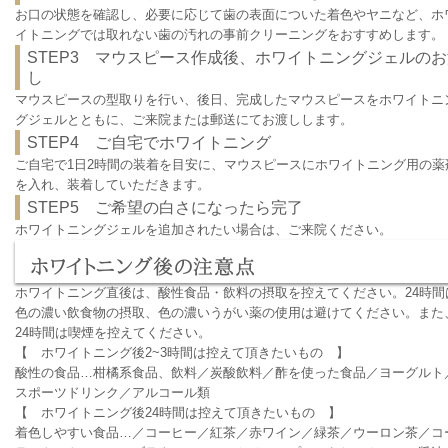
お口の状態を確認し、必要に応じて歯の表面についた着色やヤニなど、ホ
イトニングでは取れない歯の汚れの事前クリーニングをおすすめします。
STEP3 マウスピース作成後、ホワイトニングジェルのお
し
マウスピースの型取りを行い、後日、完成したマウスピースをホワイトニ
グジェルとともに、ご来院または郵送にてお渡しします。
STEP4 ご自宅でホワイトニング
ご自宅で1日2時間の装着を目安に、マウスピースにホワイトニング用の薬
を入れ、装着していただきます。
STEP5 ご希望の白さになったら完了
ホワイトニングジェルを追加されたい場合は、ご来院ください。
ホワイトニング後の注意点
ホワイトニング直後は、酸性食品・飲料の摂取を控えてください。24時間
色の濃い飲食物の摂取、色の濃いうがい薬の使用は避けてください。また
24時間は喫煙を控えてください。
【 ホワイトニング後2~3時間は控えて頂きたいもの 】
酸性の食品…柑橘系食品、飲料／炭酸飲料／酢を使った食品／ヨーグルト
スポーツドリンク／アルコール類
【 ホワイトニング後24時間は控えて頂きたいもの 】
着色しやすい食品…／コーヒー／紅茶／赤ワイン／緑茶／ウーロン茶／コ