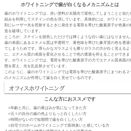
ホワイトニングで歯が白くなるメカニズムとは
歯のホワイトニングでは、赤い塗料が太陽光で退色してしまうことと似た
組みを利用してステインの色を消しています。具体的には、ホワイトニン
剤にレーザー光を照射するときに発生する電荷を帯びた酸素原子が色素の
造を破壊しています。
ところが、ステインを脱色しただけでは輝くような白い歯にはなりません
歯の表面にあるエナメル質は半透明で、黄色味を帯びた象牙質の色を透過
てしまうためです。滑らかなガラスよりも擦りガラスの方が白く見えるよ
に、エナメル質の表面を変化させることで色の透過を抑えることができま
す。ホワイトニングでは、電荷を帯びた酸素原子の力でエナメル質表面の
態を変え、光を乱反射させています。
このように、歯のホワイトニングでは電荷を帯びた酸素原子にまつわる２
のメカニズムが作用して歯を白く見せているのです。
オフィスホワイトニング
こんな方におススメです
○年齢と共に、歯の黄ばみが気になってきた方
○元々の自分の歯の色よりもっと白くしたい方
○時間がないので短期間で歯を白くしたい方
○自宅でのホームホワイトニングで面倒臭いと感じている方