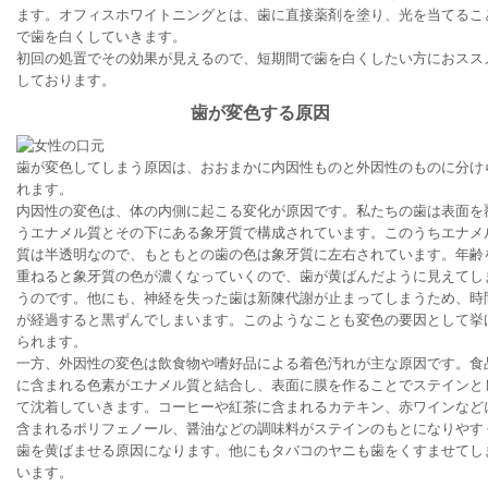
ます。オフィスホワイトニングとは、歯に直接薬剤を塗り、光を当てるこ
で歯を白くしていきます。
初回の処置でその効果が見えるので、短期間で歯を白くしたい方におスス
しております。
歯が変色する原因
歯が変色してしまう原因は、おおまかに内因性ものと外因性のものに分け
れます。
内因性の変色は、体の内側に起こる変化が原因です。私たちの歯は表面を
うエナメル質とその下にある象牙質で構成されています。このうちエナメ
質は半透明なので、もともとの歯の色は象牙質に左右されています。年齢
重ねると象牙質の色が濃くなっていくので、歯が黄ばんだように見えてし
うのです。他にも、神経を失った歯は新陳代謝が止まってしまうため、時
が経過すると黒ずんでしまいます。このようなことも変色の要因として挙
られます。
一方、外因性の変色は飲食物や嗜好品による着色汚れが主な原因です。食
に含まれる色素がエナメル質と結合し、表面に膜を作ることでステインと
て沈着していきます。コーヒーや紅茶に含まれるカテキン、赤ワインなど
含まれるポリフェノール、醤油などの調味料がステインのもとになりやす
歯を黄ばませる原因になります。他にもタバコのヤニも歯をくすませてし
います。