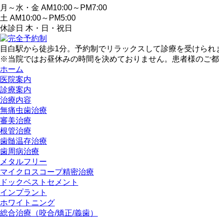
月～水・金 AM10:00～PM7:00
土 AM10:00～PM5:00
休診日 木・日・祝日
目白駅から徒歩1分。予約制でリラックスして診療を受けられ
※当院ではお昼休みの時間を決めておりません。患者様のご都
ホーム
医院案内
診療案内
治療内容
無痛虫歯治療
審美治療
根管治療
歯髄温存治療
歯周病治療
メタルフリー
マイクロスコープ精密治療
ドックベストセメント
インプラント
ホワイトニング
総合治療（咬合/矯正/義歯）