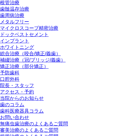
根管治療
歯髄温存治療
歯周病治療
メタルフリー
マイクロスコープ精密治療
ドックベストセメント
インプラント
ホワイトニング
総合治療（咬合/矯正/義歯）
補綴治療（冠/ブリッジ/義歯）
矯正治療（部分矯正）
予防歯科
口腔外科
院長・スタッフ
アクセス・予約
当院からのお知らせ
歯のコラム
歯科医療器具コラム
お問い合わせ
無痛虫歯治療のよくあるご質問
審美治療のよくあるご質問