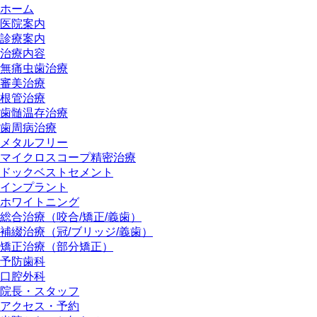
ホーム
医院案内
診療案内
治療内容
無痛虫歯治療
審美治療
根管治療
歯髄温存治療
歯周病治療
メタルフリー
マイクロスコープ精密治療
ドックベストセメント
インプラント
ホワイトニング
総合治療（咬合/矯正/義歯）
補綴治療（冠/ブリッジ/義歯）
矯正治療（部分矯正）
予防歯科
口腔外科
院長・スタッフ
アクセス・予約