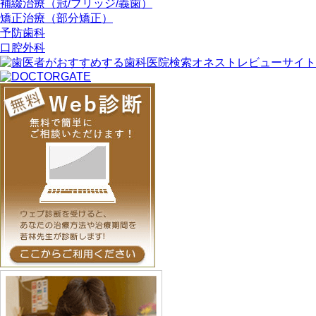
補綴治療（冠/ブリッジ/義歯）
矯正治療（部分矯正）
予防歯科
口腔外科