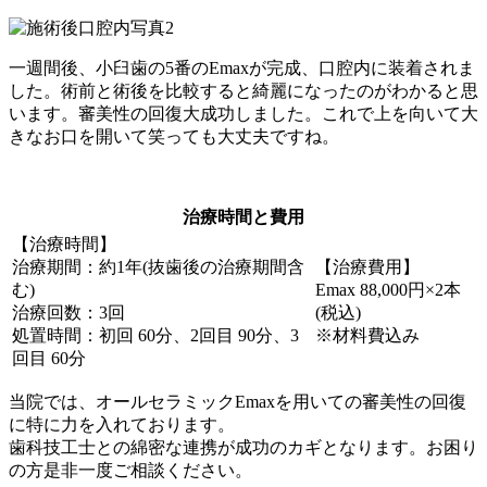
一週間後、小臼歯の5番のEmaxが完成、口腔内に装着されま
した。術前と術後を比較すると綺麗になったのがわかると思
います。審美性の回復大成功しました。これで上を向いて大
きなお口を開いて笑っても大丈夫ですね。
治療時間と費用
【治療時間】
治療期間：約1年(抜歯後の治療期間含
【治療費用】
む)
Emax 88,000円×2本
治療回数：3回
(税込)
処置時間：初回 60分、2回目 90分、3
※材料費込み
回目 60分
当院では、オールセラミックEmaxを用いての審美性の回復
に特に力を入れております。
歯科技工士との綿密な連携が成功のカギとなります。お困り
の方是非一度ご相談ください。