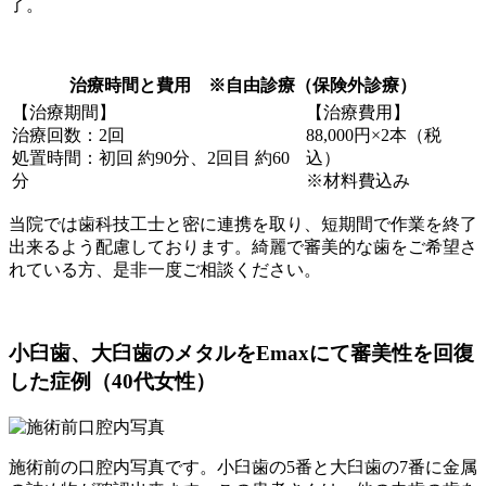
了。
治療時間と費用 ※自由診療（保険外診療）
【治療期間】
【治療費用】
治療回数：2回
88,000円×2本（税
処置時間：初回 約90分、2回目 約60
込）
分
※材料費込み
当院では歯科技工士と密に連携を取り、短期間で作業を終了
出来るよう配慮しております。綺麗で審美的な歯をご希望さ
れている方、是非一度ご相談ください。
小臼歯、大臼歯のメタルをEmaxにて審美性を回復
した症例（40代女性）
施術前の口腔内写真です。小臼歯の5番と大臼歯の7番に金属