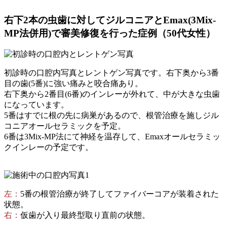
右下2本の虫歯に対してジルコニアとEmax(3Mix-
MP法併用)で審美修復を行った症例（50代女性）
初診時の口腔内写真とレントゲン写真です。右下奥から3番
目の歯(5番)に強い痛みと咬合痛あり。
右下奥から2番目(6番)のインレーが外れて、中が大きな虫歯
になっています。
5番はすでに根の先に病巣があるので、根管治療を施しジル
コニアオールセラミックを予定。
6番は3Mix-MP法にて神経を温存して、Emaxオールセラミッ
クインレーの予定です。
左：
5番の根管治療が終了してファイバーコアが装着された
状態。
右：
仮歯が入り最終型取り直前の状態。