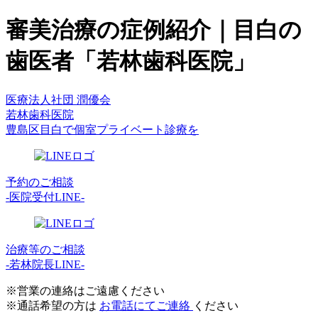
審美治療の症例紹介｜目白の
歯医者「若林歯科医院」
医療法人社団 潤優会
若林歯科医院
豊島区目白で個室プライベート診療を
予約のご相談
-医院受付LINE-
治療等のご相談
-若林院長LINE-
※営業の連絡はご遠慮ください
※通話希望の方は
お電話にてご連絡
ください