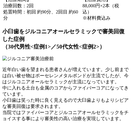
治療回数：2回
88,000円×2本（税
処置時間：初回 約90分、2回目 約60
込）
分
※材料費込み
小臼歯をジルコニアオールセラミックで審美回復
した症例
（30代男性<症例1>／50代女性<症例2>）
近年白い歯を望まれる患者さんが増えています。少し前まで
は白い被せ物はポーセレンメタルボンドが主流でしたが、今
はジルコニアオールセラミックが主流になっています。
中に入れる土台も金属のコアからファイバーコアになってき
ています。
小臼歯は笑った時に良く見えるので大臼歯よりもよりシビア
な審美回復は要求されます。
当院ではファイバーコアとジルコニアオールセラミックをチ
ョイスする事により審美性の高い治療を実現しています。