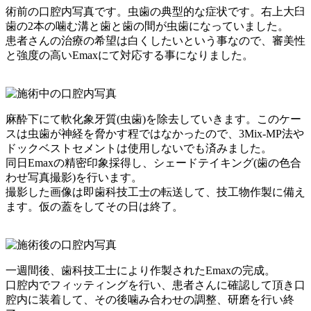
術前の口腔内写真です。虫歯の典型的な症状です。右上大臼
歯の2本の噛む溝と歯と歯の間が虫歯になっていました。
患者さんの治療の希望は白くしたいという事なので、審美性
と強度の高いEmaxにて対応する事になりました。
麻酔下にて軟化象牙質(虫歯)を除去していきます。このケー
スは虫歯が神経を脅かす程ではなかったので、3Mix-MP法や
ドックベストセメントは使用しないでも済みました。
同日Emaxの精密印象採得し、シェードテイキング(歯の色合
わせ写真撮影)を行います。
撮影した画像は即歯科技工士の転送して、技工物作製に備え
ます。仮の蓋をしてその日は終了。
一週間後、歯科技工士により作製されたEmaxの完成。
口腔内でフィッティングを行い、患者さんに確認して頂き口
腔内に装着して、その後噛み合わせの調整、研磨を行い終