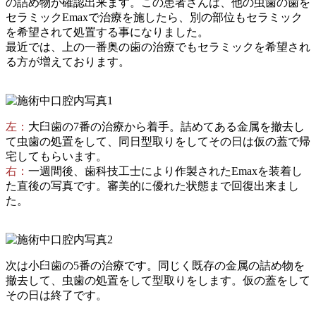
の詰め物が確認出来ます。この患者さんは、他の虫歯の歯を
セラミックEmaxで治療を施したら、別の部位もセラミック
を希望されて処置する事になりました。
最近では、上の一番奥の歯の治療でもセラミックを希望され
る方が増えております。
左：
大臼歯の7番の治療から着手。詰めてある金属を撤去し
て虫歯の処置をして、同日型取りをしてその日は仮の蓋で帰
宅してもらいます。
右：
一週間後、歯科技工士により作製されたEmaxを装着し
た直後の写真です。審美的に優れた状態まで回復出来まし
た。
次は小臼歯の5番の治療です。同じく既存の金属の詰め物を
撤去して、虫歯の処置をして型取りをします。仮の蓋をして
その日は終了です。