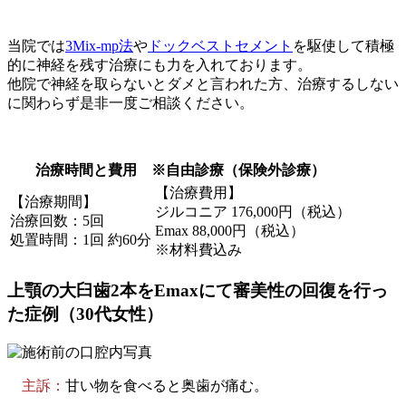
当院では
3Mix-mp法
や
ドックベストセメント
を駆使して積極
的に神経を残す治療にも力を入れております。
他院で神経を取らないとダメと言われた方、治療するしない
に関わらず是非一度ご相談ください。
治療時間と費用 ※自由診療（保険外診療）
【治療費用】
【治療期間】
ジルコニア 176,000円（税込）
治療回数：5回
Emax 88,000円（税込）
処置時間：1回 約60分
※材料費込み
上顎の大臼歯2本をEmaxにて審美性の回復を行っ
た症例（30代女性）
主訴：
甘い物を食べると奥歯が痛む。