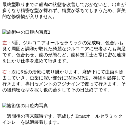
最終型取りまでに歯肉の状態を改善しておかないと、出血が
多くなり精密な型が採れず、精度が落ちてしまうため、審美
的な修復物が入りません。
左：
5番、ジルコニアオールセラミックの完成時。色合いも
良く周囲と調和が取れた綺麗なジルコニアに患者さんも満足
です。色合わせ、歯の形態など、歯科技工士と常に密な連携
をはかり仕事を進めて行きます。
右：
次に6番の治療に取り掛かります。麻酔下にて虫歯を除
去していき、虫歯に深い部分に3Mix-MP法、神経を温存して
行きます。専用セメントのフジナインで覆って行きます。そ
の後精密な型を採り仮の蓋をしてその日は終了です。
一週間後の再来院時です。完成したEmaxオールセラミック
インレーを試適装着します。