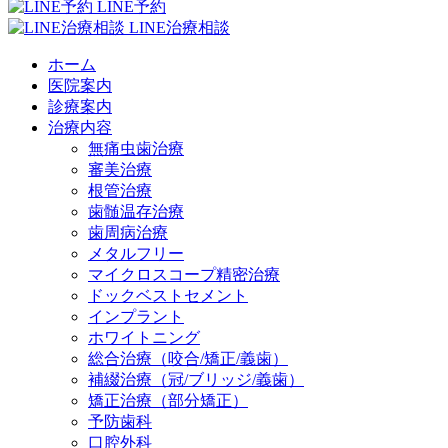
LINE予約
LINE治療相談
ホーム
医院案内
診療案内
治療内容
無痛虫歯治療
審美治療
根管治療
歯髄温存治療
歯周病治療
メタルフリー
マイクロスコープ精密治療
ドックベストセメント
インプラント
ホワイトニング
総合治療（咬合/矯正/義歯）
補綴治療（冠/ブリッジ/義歯）
矯正治療（部分矯正）
予防歯科
口腔外科