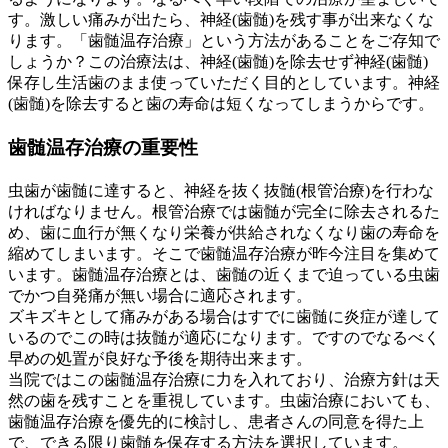
す。激しい痛みが出たら、神経(歯髄)を残す事が出来なくな
ります。「歯髄温存治療」という方法があることをご存知で
しょうか？この治療法は、神経(歯髄)を除去せず神経(歯髄)
保存し生活歯のまま使っていただく目的としています。神経
(歯髄)を除去すると歯の寿命は短くなってしまうからです。
歯髄温存治療の重要性
虫歯が歯髄に達すると、神経を抜く抜髄(根管治療)を行わな
ければなりません。根管治療では歯髄が完全に除去されるた
め、歯に血行が無くなり栄養が供給されなくなり歯の寿命を
縮めてしまいます。そこで歯髄温存治療が昨今注目を集めて
います。歯髄温存治療とは、歯髄の近くまで迫っている虫歯
でかつ自発痛が無い場合に適応されます。
ズキズキとして痛みがある場合はすでに歯髄に炎症が達して
いるのでこの時は抜髄が適応になります。ですのでなるべく
早めの処置が良好な予後を期待出来ます。
当院ではこの歯髄温存治療に力を入れており、治療方針は天
然の歯を残すことを重視しています。虫歯治療においても、
歯髄温存治療を優先的に検討し、患者さんの同意を得た上
で、できる限り歯髄を保存する方法を選択しています。