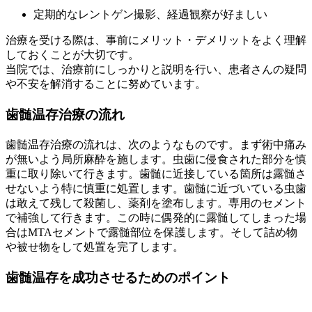
定期的なレントゲン撮影、経過観察が好ましい
治療を受ける際は、事前にメリット・デメリットをよく理解
しておくことが大切です。
当院では、治療前にしっかりと説明を行い、患者さんの疑問
や不安を解消することに努めています。
歯髄温存治療の流れ
歯髄温存治療の流れは、次のようなものです。まず術中痛み
が無いよう局所麻酔を施します。虫歯に侵食された部分を慎
重に取り除いて行きます。歯髄に近接している箇所は露髄さ
せないよう特に慎重に処置します。歯髄に近づいている虫歯
は敢えて残して殺菌し、薬剤を塗布します。専用のセメント
で補強して行きます。この時に偶発的に露髄してしまった場
合はMTAセメントで露髄部位を保護します。そして詰め物
や被せ物をして処置を完了します。
歯髄温存を成功させるためのポイント