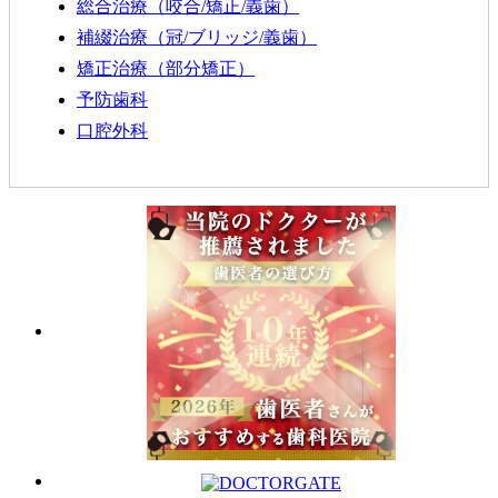
総合治療（咬合/矯正/義歯）
補綴治療（冠/ブリッジ/義歯）
矯正治療（部分矯正）
予防歯科
口腔外科