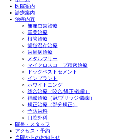
医院案内
診療案内
治療内容
無痛虫歯治療
審美治療
根管治療
歯髄温存治療
歯周病治療
メタルフリー
マイクロスコープ精密治療
ドックベストセメント
インプラント
ホワイトニング
総合治療（咬合/矯正/義歯）
補綴治療（冠/ブリッジ/義歯）
矯正治療（部分矯正）
予防歯科
口腔外科
院長・スタッフ
アクセス・予約
当院からのお知らせ