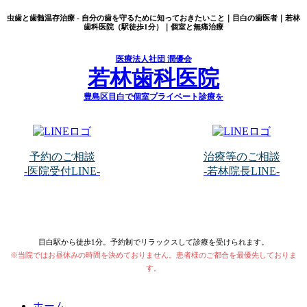
虫歯と歯髄温存治療 - 自分の歯を守るために知っておきたいこと｜目白の歯医者｜若林
歯科医院（駅徒歩1分）｜個室と無痛治療
医療法人社団 潤優会
若林歯科医院
豊島区目白で個室プライベート診療を
※営業の連絡
はご遠慮くだ
さい
予約のご相談
治療等のご相談
※通話希望の
-医院受付LINE-
-若林院長LINE-
方は
お電話
にてご連絡
ください
目白駅から徒歩1分。予約制でリラックスして診療を受けられます。
※当院ではお昼休みの時間を決めておりません。患者様のご都合を最優先しておりま
す。
ホーム